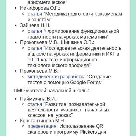
арифметическое"
Никифорова О.Г.:
статья
"Методика подготовки к экзаменам
и зачётам"
Зайцева Н.Н.
статья
"Формирование функциональной
грамотности на уроках математики"
Прокопьева М.В., Шишкина О.В.:
статья
"
Исследовательская деятельность
в школе на уроках информатики и ИКТ в
10-11 классах информационно-
технологического профиля"
Прокопьева М.В.:
методическая разработка
"Cоздание
тестов с помощью Google Forms"
ШМО учителей начальной школы:
Паймухина В.И.:
статья
"Р
азвитие познавательной
деятельности учащихся начальных
классов на уроках"
Константинова М.Н.
презентация
"Использование QR
сканеров и программу
Plickers
для