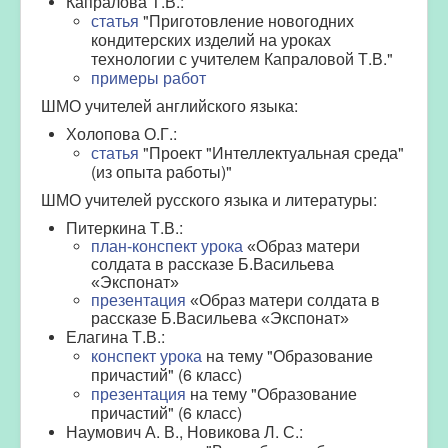
Капралова Т.В.:
статья
"
Приготовление новогодних
кондитерских изделий на уроках
технологии с учителем Капраловой Т.В.
"
примеры работ
ШМО учителей английского языка:
Холопова
О.Г.
:
статья
"Проект "Интеллектуальная среда"
(из опыта работы)"
ШМО учителей русского языка и литературы:
Питеркина Т.В.:
план-конспект урока
«Образ матери
солдата в рассказе Б.Васильева
«Экспонат»
презентация
«Образ матери солдата в
рассказе Б.Васильева «Экспонат»
Елагина Т.В.:
конспект урока
на тему "Образование
причастий" (6 класс)
презентация
на тему "Образование
причастий" (6 класс)
Наумович А. В., Новикова Л. С.: