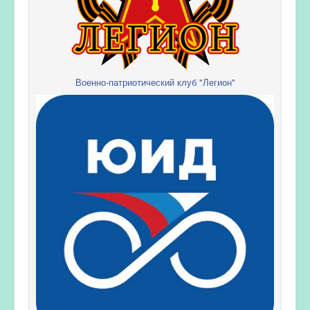
Военно-патриотический клуб "Легион"