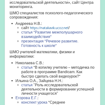
исследовательской деятельности»,
сайт Центра
мониторинга.
ШМО специалистов психолого-педагогического
сопровождения:
Андреева Н.В.:
https://nataliavik.ucoz.net
сайт
/
статья "Развитие межполушарного
взаимодействия"
презентация "Речевое развитие.
Готовность к школе"
ШМО учителей математики, физики и
информатики:
Николаева С.В.:
статья
"В копилку учителю – методичка по
работе в программе Bandicam. Как
быстро сделать свой видеоурок?"
Ильина О.А., Зайцева Н.Н.:
статья
"Роль исследовательской
деятельности в формировании успешной
личности учащегося"
Егорова Е.Г.
:
конспект урока
"Среднее