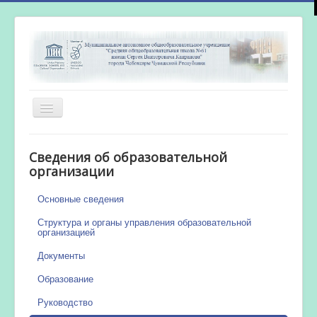
Включить/
выключить
навигацию
Главная
Сведения об образовательной
Новости
организации
Сетевой город
Основные сведения
Работа бассейна
Структура и органы управления образовательной
организацией
Документы
Образование
Руководство