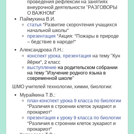
проведения рефлексии на занятиях
внеурочной деятельности "РАЗГОВОРЫ
О ВАЖНОМ"
Паймухина В.И.
статья
"Развитие скорочтения учащихся
начальной школы"
презентация
"Акция: "Пожары в природе
– бедствие в народе!"
Александрова Л.Н.:
Кун
конспект урока
презентация
на тему
"
,
йĕрки", 2 класс
выступление
на родительском собрании
на тему "Изучение родного языка в
современной школе"
ШМО учителей технологии, химии, биологии:
Мурайкина Т.В.:
план-конспект урока 9 класса по биологии
"Различия в строении клеток эукариот и
прокариот"
презентация к уроку 9 класса по биологии
"Различия в строении клеток эукариот и
прокариот"