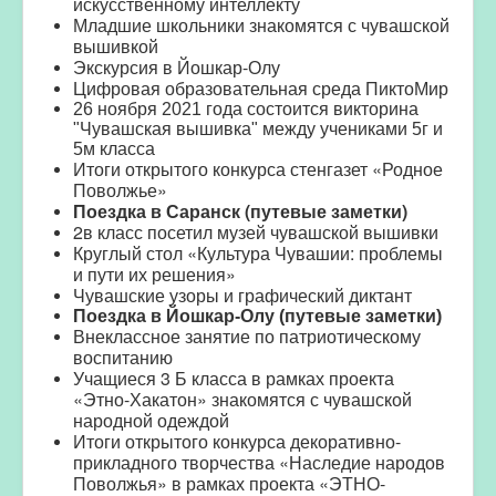
искусственному интеллекту
Младшие школьники знакомятся с чувашской
вышивкой
Экскурсия в Йошкар-Олу
Цифровая образовательная среда ПиктоМир
26 ноября 2021 года состоится викторина
"Чувашская вышивка" между учениками 5г и
5м класса
Итоги открытого конкурса стенгазет «Родное
Поволжье»
Поездка в Саранск (путевые заметки)
2в класс посетил музей чувашской вышивки
Круглый стол «Культура Чувашии: проблемы
и пути их решения»
Чувашские узоры и графический диктант
Поездка в Йошкар-Олу (путевые заметки)
Внеклассное занятие по патриотическому
воспитанию
Учащиеся 3 Б класса в рамках проекта
«Этно-Хакатон» знакомятся с чувашской
народной одеждой
Итоги открытого конкурса декоративно-
прикладного творчества «Наследие народов
Поволжья» в рамках проекта «ЭТНО-