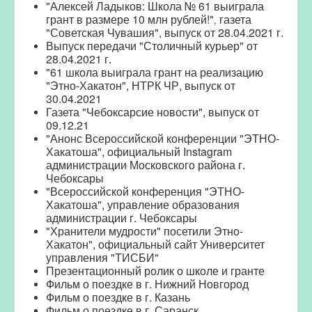
"Алексей Ладыков: Школа № 61 выиграла
грант в размере 10 млн рублей!"
газета
,
"Советская Чувашия", выпуск от 28.04.2021 г.
Выпуск передачи "Столичный курьер" от
28.04.2021 г.
"
61 школа выиграла грант на реализацию
"Этно-Хакатон
", НТРК ЧР, выпуск от
30.04.2021
Газета "Чебоксарсие новости", выпуск от
09.12.21
"
Анонс Всероссийской конференции "ЭТНО-
Хакатоша",
официальный Instagram
администрации Московского района г.
Чебоксары
"
Всероссийской конференция "ЭТНО-
Хакатоша", управление образования
администрации г. Чебоксары
"
Хранители мудрости" посетили Этно-
Хакатон", официальный сайт Университет
управления "ТИСБИ"
Презентационный ролик о школе и грант
е
Фильм о поездке в г. Нижний Новгород
Фильм о поездке в г. Казань
Фильм о поездке в г. Саранск