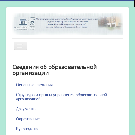
Включить/
выключить
навигацию
Главная
Сведения об образовательной
Новости
организации
Сетевой город
Основные сведения
Работа бассейна
Структура и органы управления образовательной
организацией
Документы
Образование
Руководство