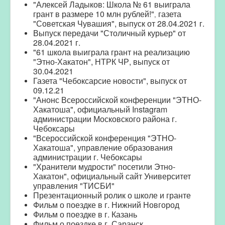
"Алексей Ладыков: Школа № 61 выиграла
грант в размере 10 млн рублей!"
газета
,
"Советская Чувашия", выпуск от 28.04.2021 г.
Выпуск передачи "Столичный курьер" от
28.04.2021 г.
"
61 школа выиграла грант на реализацию
"Этно-Хакатон
", НТРК ЧР, выпуск от
30.04.2021
Газета "Чебоксарсие новости", выпуск от
09.12.21
"
Анонс Всероссийской конференции "ЭТНО-
Хакатоша",
официальный Instagram
администрации Московского района г.
Чебоксары
"
Всероссийской конференция "ЭТНО-
Хакатоша", управление образования
администрации г. Чебоксары
"
Хранители мудрости" посетили Этно-
Хакатон", официальный сайт Университет
управления "ТИСБИ"
Презентационный ролик о школе и грант
е
Фильм о поездке в г. Нижний Новгород
Фильм о поездке в г. Казань
Фильм о поездке в г. Саранск