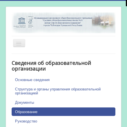
Включить/
выключить
навигацию
Главная
Сведения об образовательной
Новости
организации
Сетевой город
Основные сведения
Работа бассейна
Структура и органы управления образовательной
организацией
Документы
Образование
Руководство