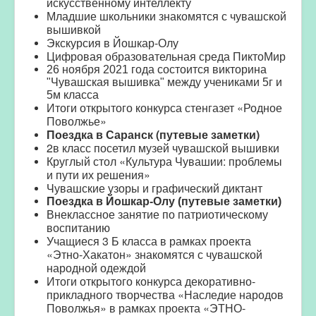
искусственному интеллекту
Младшие школьники знакомятся с чувашской
вышивкой
Экскурсия в Йошкар-Олу
Цифровая образовательная среда ПиктоМир
26 ноября 2021 года состоится викторина
"Чувашская вышивка" между учениками 5г и
5м класса
Итоги открытого конкурса стенгазет «Родное
Поволжье»
Поездка в Саранск (путевые заметки)
2в класс посетил музей чувашской вышивки
Круглый стол «Культура Чувашии: проблемы
и пути их решения»
Чувашские узоры и графический диктант
Поездка в Йошкар-Олу (путевые заметки)
Внеклассное занятие по патриотическому
воспитанию
Учащиеся 3 Б класса в рамках проекта
«Этно-Хакатон» знакомятся с чувашской
народной одеждой
Итоги открытого конкурса декоративно-
прикладного творчества «Наследие народов
Поволжья» в рамках проекта «ЭТНО-