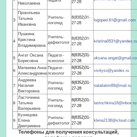
27-28
Николаевна
Прокопьева
Учитель-
8(8352)31-
Татьяна
3
logoped.61@gmail.com
логопед
27-28
Ивановна
Пушкина
Учитель-
8(8352)31-
Кристина
4
kristina0531@yandex.ru
дефектолог
27-28
Владимировна
8(8352)31-
Ангат Оксана
Педагог-
5
oksana.angat@gmail.c
Борисовна
психолог
27-28
8(8352)31-
Матвеева Анна
Педагог-
6
vivityso@yandex.ru
Александровна
психолог
27-28
Андреева
8(8352)31-
Учитель-
7
Наталия
nataliatim89@mail.ru
логопед
27-28
Викторовна
Ласточкина
8(8352)31-
Учитель-
8
Татьяна
lastochkina18@inbox.ru
логопед
27-28
Валерьевна
Кузнецова
8(8352)31-
Учитель-
9
Елена
klena2138@icloud.com
дефектолог
27-28
Дмитриевна
Телефоны для получения консультаций,