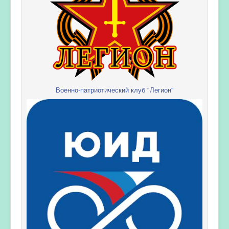
Военно-патриотический клуб "Легион"