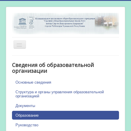
Включить/
выключить
навигацию
Главная
Сведения об образовательной
Новости
организации
Сетевой город
Основные сведения
Работа бассейна
Структура и органы управления образовательной
организацией
Документы
Образование
Руководство