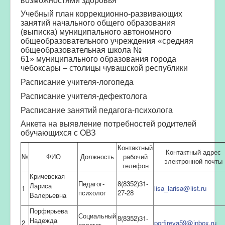
Учебный план коррекционно-развивающих
занятий начального общего образования
(выписка) муниципального автономного
общеобразовательного учреждения «средняя
общеобразовательная школа №
61» муниципального образования города
чебоксары – столицы чувашской республики
Расписание учителя-логопеда
Расписание учителя-дефектолога
Расписание занятий педагога-психолога
Анкета на выявление потребностей родителей
обучающихся с ОВЗ
Контактный
Контактный адрес
№
ФИО
Должность
рабочий
электронной почты
телефон
Кр
ичевская
Педагог-
8(8352)31-
Лариса
1
lisa_larisa@list.ru
психолог
27-28
Валерьевна
Порфирьева
Социальный
8(8352)31-
Надежда
2
porfireva59@inbox.ru
педагог