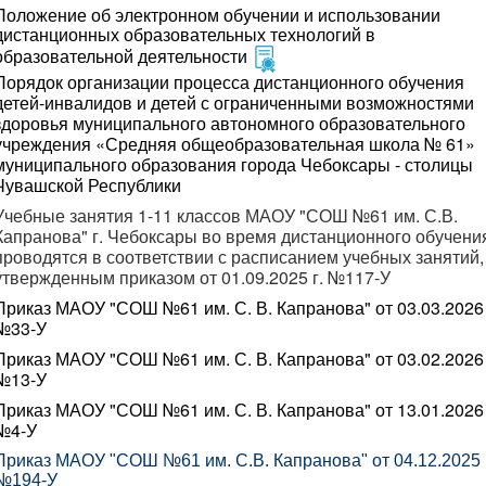
Положение об электронном обучении и использовании
дистанционных образовательных технологий в
образовательной
деятельности
Порядок организации процесса дистанционного обучения
детей-инвалидов и детей с ограниченными возможностями
здоровья муниципального автономного образовательного
учреждения «Средняя общеобразовательная школа № 61»
муниципального образования города Чебоксары - столицы
Чувашской Республики
Учебные занятия 1-11 классов МАОУ "СОШ №61 им. С.В.
Капранова" г. Чебоксары во время дистанционного обучени
проводятся в соответствии с расписанием учебных занятий,
утвержденным приказом от 01.09.2025 г. №117-У
Приказ МАОУ "СОШ №61 им. С. В. Капранова" от 03.03.2026
№33-У
Приказ МАОУ "СОШ №61 им. С. В. Капранова" от 03.02.2026
№13-У
Приказ МАОУ "СОШ №61 им. С. В. Капранова" от 13.01.2026
№4-У
Приказ МАОУ "СОШ №61 им. С.В. К
апранова" от 04.12.2025
№194-У