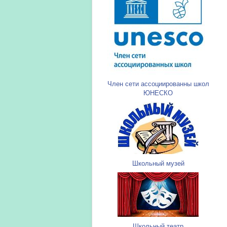
Член сети ассоциированны школ
ЮНЕСКО
Школьный музей
Школьный театр