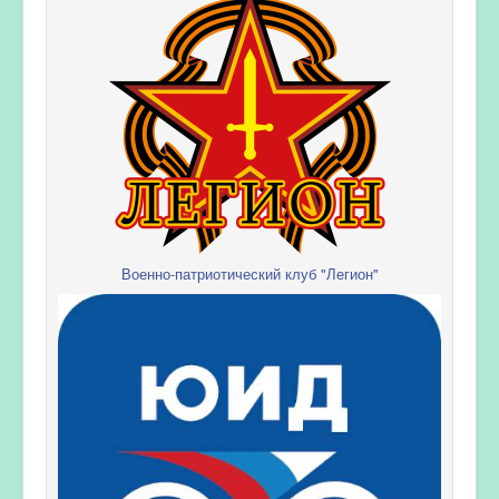
Военно-патриотический клуб "Легион"