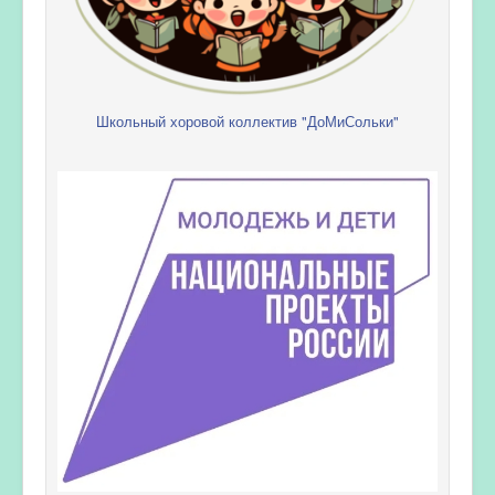
Школьный хоровой коллектив "ДоМиСольки"