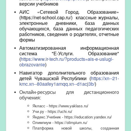
версии учебников
АИС «Сетевой Город. Образование»
(
https
://
net
-
school
.
cap
.
ru
/) классные журналы,
электронные дневники, база данных
обучающихся, база данных педагогических
работников, сведения о родителях, отчетные
формы
Автоматизированная информационная
система "Е-Услуги. Образование"
(
https://www.ir-tech.ru/?products=ais-e-uslugi-
obrazovanie
)
Навигатор дополнительного образования
детей Чувашской Республики (
https://xn--21-
kmc.xn--80aafey1amqq.xn--d1acj3b/
)
Онлайн-ресурсы для дистанционного
обучения:
Якласс -
https://www.yaklass.ru/
Учи.ру -
https://uchi.ru/
Яндекс.Учебник -
https://education.yandex.ru/
https://olimpium.ru/
Олимпиум -
Платформа новой школы, созданная