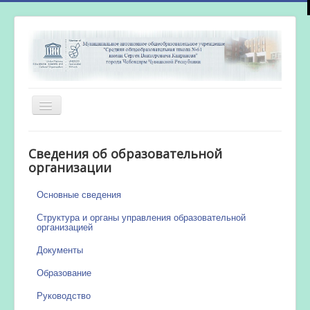
Включить/
выключить
навигацию
Главная
Сведения об образовательной
Новости
организации
Сетевой город
Основные сведения
Работа бассейна
Структура и органы управления образовательной
организацией
Документы
Образование
Руководство