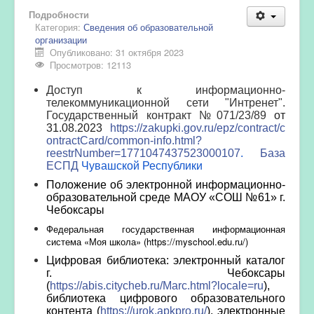
Подробности
Категория:
Сведения об образовательной
организации
Опубликовано: 31 октября 2023
Просмотров: 12113
Доступ к информационно-
телекоммуникационной сети "Интренет".
Государственный контракт №071/23/89
от
31.08.2023
https://zakupki.gov.ru/epz/contract/c
ontractCard/common-info.html?
reestrNumber=1771047437523000107
.
База
ЕСПД
Чувашской Республики
Положение
об электронной информационно-
образовательной среде
МАОУ «СОШ №61» г.
Чебоксары
Федеральная государственная информационная
система «Моя школа» (
https
://
myschool
.
edu
.
ru
/)
Цифровая библиотека: электронный каталог
г. Чебоксары
(
https://abis.citycheb.ru/Marc.html?locale=ru
),
библиотека цифрового образовательного
контента (
https://urok.apkpro.ru/
), электронные