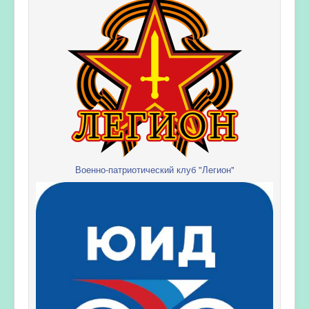
Военно-патриотический клуб "Легион"