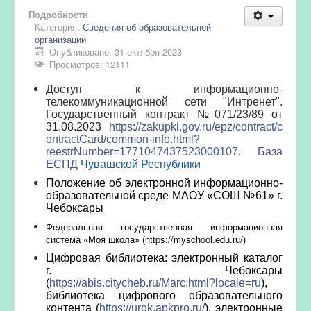
Подробности
Категория:
Сведения об образовательной
организации
Опубликовано: 31 октября 2023
Просмотров: 12111
Доступ к информационно-
телекоммуникационной сети "Интренет".
Государственный контракт №071/23/89
от
31.08.2023
https://zakupki.gov.ru/epz/contract/c
ontractCard/common-info.html?
reestrNumber=1771047437523000107
.
База
ЕСПД
Чувашской Республики
Положение
об электронной информационно-
образовательной среде
МАОУ «СОШ №61» г.
Чебоксары
Федеральная государственная информационная
система «Моя школа» (
https
://
myschool
.
edu
.
ru
/)
Цифровая библиотека: электронный каталог
г. Чебоксары
(
https://abis.citycheb.ru/Marc.html?locale=ru
),
библиотека цифрового образовательного
контента (
https://urok.apkpro.ru/
), электронные