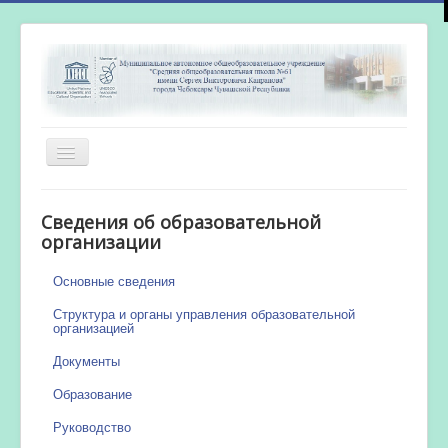
Включить/
выключить
навигацию
Главная
Сведения об образовательной
Новости
организации
Сетевой город
Основные сведения
Работа бассейна
Структура и органы управления образовательной
организацией
Документы
Образование
Руководство