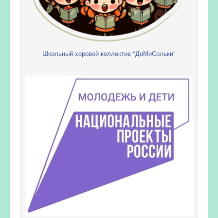
Школьный хоровой коллектив "ДоМиСольки"