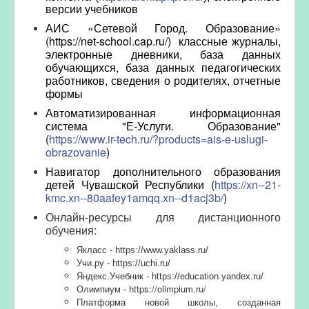
версии учебников
АИС «Сетевой Город. Образование»
(
https
://
net
-
school
.
cap
.
ru
/) классные журналы,
электронные дневники, база данных
обучающихся, база данных педагогических
работников, сведения о родителях, отчетные
формы
Автоматизированная информационная
система "Е-Услуги. Образование"
(
https://www.ir-tech.ru/?products=ais-e-uslugi-
obrazovanie
)
Навигатор дополнительного образования
детей Чувашской Республики (
https://xn--21-
kmc.xn--80aafey1amqq.xn--d1acj3b/
)
Онлайн-ресурсы для дистанционного
обучения:
Якласс -
https://www.yaklass.ru/
Учи.ру -
https://uchi.ru/
Яндекс.Учебник -
https://education.yandex.ru/
https://olimpium.ru/
Олимпиум -
Платформа новой школы, созданная