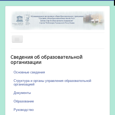
Включить/
выключить
навигацию
Главная
Сведения об образовательной
Новости
организации
Сетевой город
Основные сведения
Работа бассейна
Структура и органы управления образовательной
организацией
Документы
Образование
Руководство