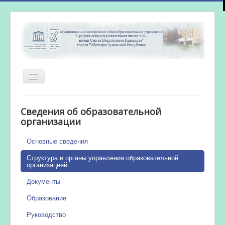
Включить/
выключить
навигацию
Главная
Сведения об образовательной
Новости
организации
Сетевой город
Основные сведения
Работа бассейна
Структура и органы управления образовательной
организацией
Документы
Образование
Руководство