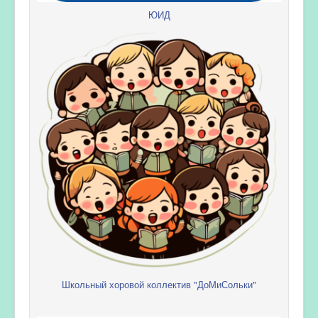
ЮИД
Школьный хоровой коллектив "ДоМиСольки"