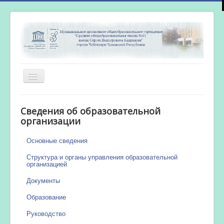
Включить/
выключить
навигацию
Главная
Сведения об образовательной
Новости
организации
Сетевой город
Основные сведения
Работа бассейна
Структура и органы управления образовательной
организацией
Документы
Образование
Руководство