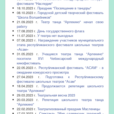
фестивале "Наследие"
18.10.2023 г.
Праздник "Посвящение в танцоры"
08.10.2023 г.
Городской детский творческий фестиваль
"Школа Волшебников"
21.09.2023 г.
Театр танца "Арлекино" начал свою
работу
17.08.2023 г.
День государственного флага
11.07.2023 г.
У театра нет выходных
07.06.2023 г.
Награждение участников муниципального
этапа республиканского фестиваля школьных театров
«Асам»
31.05.2023 г.
Учащиеся театра танца "Арлекино"
посетили XVI Чебоксарский международный
кинофестиваль
22.05.2023 г.
Республиканский фестиваль "АСАМ" - в
ожидании конкурсного просмотра
27.04.2023 г.
Подготовка к Республиканскому
фестивалю школьных театров "Асам"
18.04.2023 г.
Продолжаются репетиции школьного
театра "Арлекино"
29.03.2023 г.
Театральная весна 2023
20.03.2023 г.
Репетиция школьного театра танца
"Арлекино"
22.02.2023 г.
Театрализованный праздник Масленицы
17.02.2023 г.
Спектакль "Мир славянских традиций -