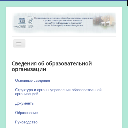
Включить/
выключить
навигацию
Главная
Сведения об образовательной
Новости
организации
Сетевой город
Основные сведения
Работа бассейна
Структура и органы управления образовательной
организацией
Документы
Образование
Руководство