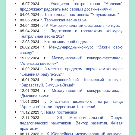
16.07.2024 г.
Учащиеся театра танца "Арлекин"
продолжают радовать нас своими достижениями!
04.06.2024 г.
Театральная постановка "У лукоморья.."
03.05.2024 г.
Творческая весна 2024
24.04.2024 г.
IV Межрегиональный фестиваль-конкурс
05.04.2024 г.
Подготовка к городскому конкурсу
Театральная весна 2024
12.03.2024 г.
Как на масленой неделе...
26.02.2024 г.
Международныйконкурс "Зажги свою
звезду"
15.02.2024 г.
Международный конкурс-фестиваль
"Аленький цветочек"
10.02.2024 г.
3 место в городском творческом конкурсе
"Семейная радуга-2024"
16.01.2024 г.
Всероссийский Творческий конкурс
"Здравствуй, Зимушка-Зима!"
12.01.2024 г.
Международный конкурс-фестиваль
"Дыхание зимы"
11.01.2024 г.
Участники школьного театра танца
"Арлекино" стали лауреатами 1 степени!
11.12.2023 г.
Новая постановка
12.11.2023 г.
XII Межрегиональный Форум
педагогических работников «Вектор развития. Живая
практика»
08.11.2023 г.
Х Юбилейном международный конкурс-