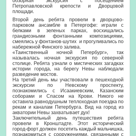
обзорная экскурсия с посещением
Петропавловской крепости и Дворцовой
площади.
Второй день ребята провели в дворцово-
парковом ансамбле в Петергофе: играли с
белками
в зеленых парках, восхищались
грандиозными фонтанными
композициями,
смеялись у фонтанов-шутих
и прогуливались по
набережной Финского залива.
«Таинственный ночной Петербург», так
называлась ночная экскурсия по северной
столице. Ребята узнали о мистических загадках
истории города, на берегу Невы наблюдали
разведение мостов.
На третий день мы участвовали в пешеходной
экскурсии по Невскому проспекту,
познакомились с Исаакиевским, Казанским
соборами и Спасом на Крови.
Никого не
оставила равнодушным теплоходная поездка по
рекам и каналам Петербурга. Вид на город из
акватории Невы захватывает дух!
Заключительный день путешествия ребята
провели в Кронштадте. Этот исторический
город-форт должен посетить каждый мальчишка,
познакомиться с сооружениями, связанными с