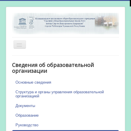
Включить/
выключить
навигацию
Главная
Сведения об образовательной
Новости
организации
Сетевой город
Основные сведения
Работа бассейна
Структура и органы управления образовательной
организацией
Документы
Образование
Руководство