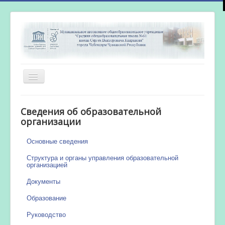
Включить/
выключить
навигацию
Главная
Сведения об образовательной
Новости
организации
Сетевой город
Основные сведения
Работа бассейна
Структура и органы управления образовательной
организацией
Документы
Образование
Руководство