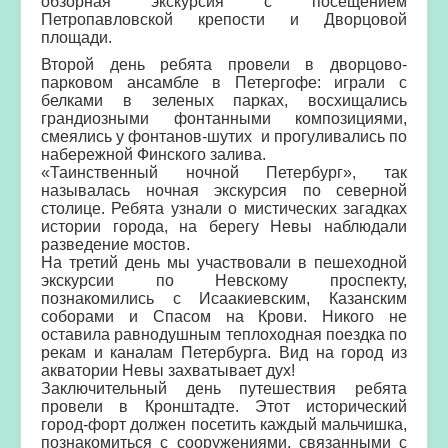
обзорная экскурсия с посещением
Петропавловской крепости и Дворцовой
площади.
Второй день ребята провели в дворцово-
парковом ансамбле в Петергофе: играли с
белками
в зеленых парках, восхищались
грандиозными фонтанными
композициями,
смеялись у фонтанов-шутих
и прогуливались по
набережной Финского залива.
«Таинственный ночной Петербург», так
называлась ночная экскурсия по северной
столице. Ребята узнали о мистических загадках
истории города, на берегу Невы наблюдали
разведение мостов.
На третий день мы участвовали в пешеходной
экскурсии по Невскому проспекту,
познакомились с Исаакиевским, Казанским
соборами и Спасом на Крови.
Никого не
оставила равнодушным теплоходная поездка по
рекам и каналам Петербурга. Вид на город из
акватории Невы захватывает дух!
Заключительный день путешествия ребята
провели в Кронштадте. Этот исторический
город-форт должен посетить каждый мальчишка,
познакомиться с сооружениями, связанными с