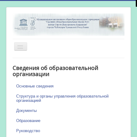
Включить/
выключить
навигацию
Главная
Сведения об образовательной
Новости
организации
Сетевой город
Основные сведения
Работа бассейна
Структура и органы управления образовательной
организацией
Документы
Образование
Руководство