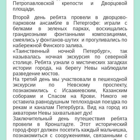
Петропавловской крепости и Дворцовой
площади.
Второй день ребята провели в дворцово-
парковом ансамбле в Петергофе: играли с
белками
в зеленых парках, восхищались
грандиозными фонтанными
композициями,
смеялись у фонтанов-шутих
и прогуливались по
набережной Финского залива.
«Таинственный ночной Петербург», так
называлась ночная экскурсия по северной
столице. Ребята узнали о мистических загадках
истории города, на берегу Невы наблюдали
разведение мостов.
На третий день мы участвовали в пешеходной
экскурсии по Невскому проспекту,
познакомились с Исаакиевским, Казанским
соборами и Спасом на Крови.
Никого не
оставила равнодушным теплоходная поездка по
рекам и каналам Петербурга. Вид на город из
акватории Невы захватывает дух!
Заключительный день путешествия ребята
провели в Кронштадте. Этот исторический
город-форт должен посетить каждый мальчишка,
познакомиться с сооружениями, связанными с