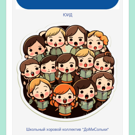
ЮИД
Школьный хоровой коллектив "ДоМиСольки"