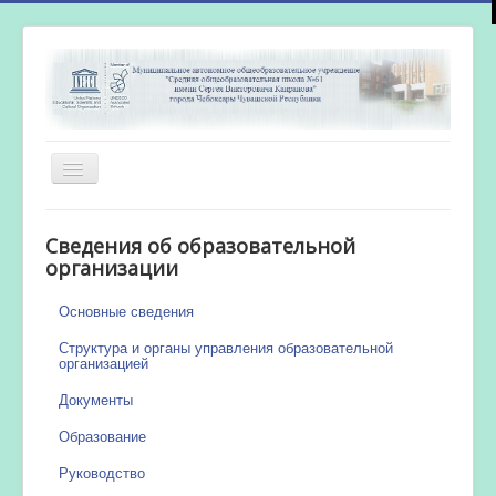
Включить/
выключить
навигацию
Главная
Сведения об образовательной
Новости
организации
Сетевой город
Основные сведения
Работа бассейна
Структура и органы управления образовательной
организацией
Документы
Образование
Руководство