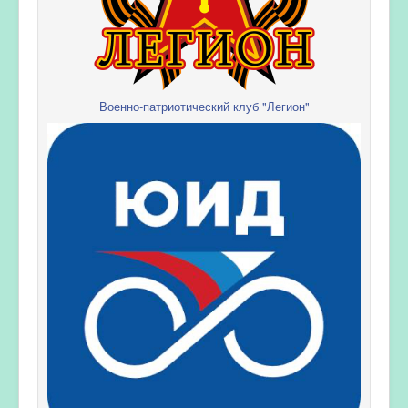
Военно-патриотический клуб "Легион"