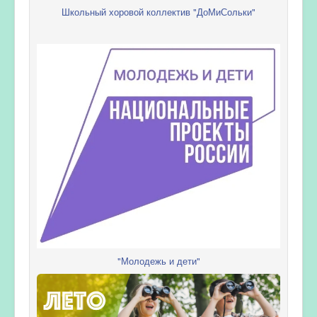
Школьный хоровой коллектив "ДоМиСольки"
"Молодежь и дети"