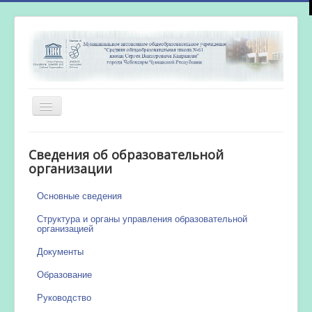
Включить/
выключить
навигацию
Главная
Сведения об образовательной
Новости
организации
Сетевой город
Основные сведения
Работа бассейна
Структура и органы управления образовательной
организацией
Документы
Образование
Руководство