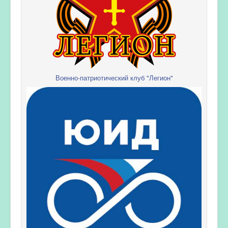
Военно-патриотический клуб "Легион"