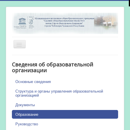
Включить/
выключить
навигацию
Главная
Сведения об образовательной
Новости
организации
Сетевой город
Основные сведения
Работа бассейна
Структура и органы управления образовательной
организацией
Документы
Образование
Руководство