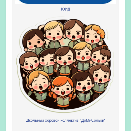
ЮИД
Школьный хоровой коллектив "ДоМиСольки"