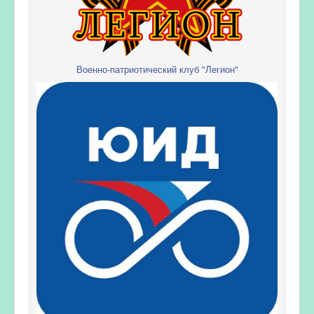
Военно-патриотический клуб "Легион"