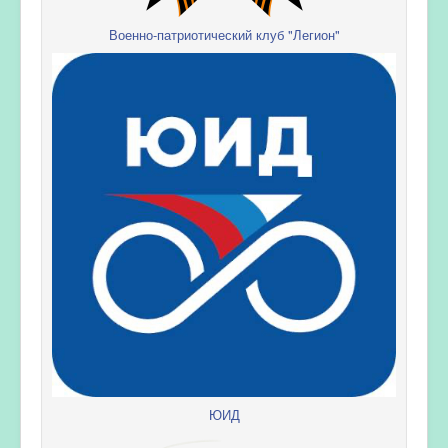
Военно-патриотический клуб "Легион"
ЮИД