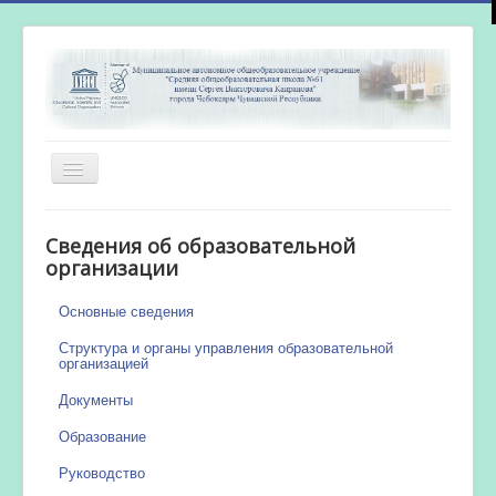
Включить/
выключить
навигацию
Главная
Сведения об образовательной
Новости
организации
Сетевой город
Основные сведения
Работа бассейна
Структура и органы управления образовательной
организацией
Документы
Образование
Руководство