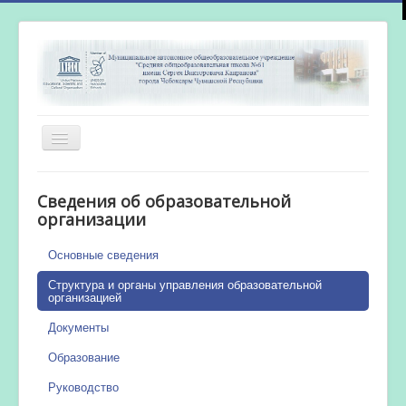
Включить/
выключить
навигацию
Главная
Сведения об образовательной
Новости
организации
Сетевой город
Основные сведения
Работа бассейна
Структура и органы управления образовательной
организацией
Документы
Образование
Руководство