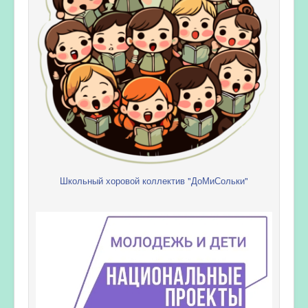
Школьный хоровой коллектив "ДоМиСольки"