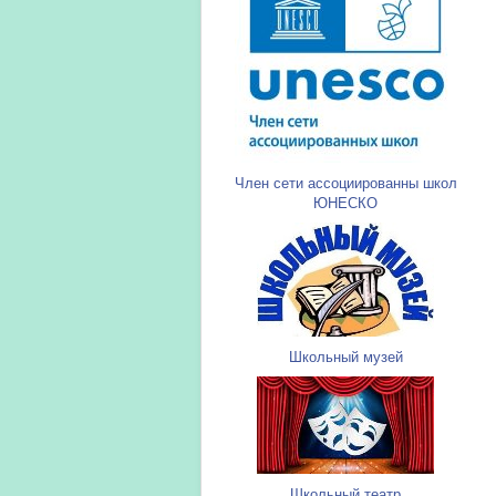
Член сети ассоциированны школ
ЮНЕСКО
Школьный музей
Школьный театр