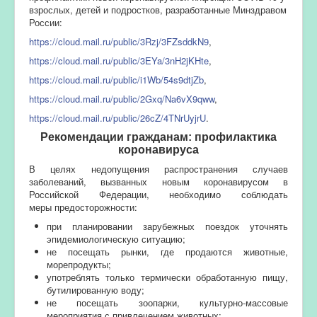
взрослых, детей и подростков, разработанные Минздравом
России:
https://cloud.mail.ru/public/3Rzj/3FZsddkN9
,
https://cloud.mail.ru/public/3EYa/3nH2jKHte
,
https://cloud.mail.ru/public/i1Wb/54s9dtjZb
,
https://cloud.mail.ru/public/2Gxq/Na6vX9qww
,
https://cloud.mail.ru/public/26cZ/4TNrUyjrU
.
Рекомендации гражданам: профилактика
коронавируса
В целях недопущения распространения случаев
заболеваний, вызванных новым коронавирусом в
Российской Федерации, необходимо соблюдать
меры предосторожности:
при планировании зарубежных поездок уточнять
эпидемиологическую ситуацию;
не посещать рынки, где продаются животные,
морепродукты;
употреблять только термически обработанную пищу,
бутилированную воду;
не посещать зоопарки, культурно-массовые
мероприятия с привлечением животных;