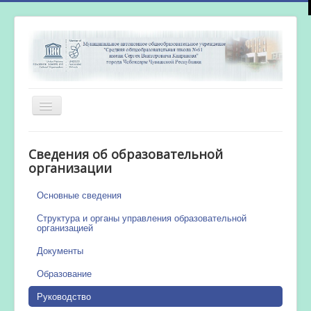
Включить/
выключить
навигацию
Главная
Сведения об образовательной
Новости
организации
Сетевой город
Основные сведения
Работа бассейна
Структура и органы управления образовательной
организацией
Документы
Образование
Руководство