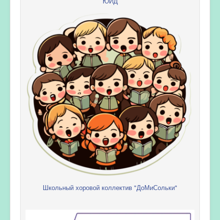
ЮИД
Школьный хоровой коллектив "ДоМиСольки"