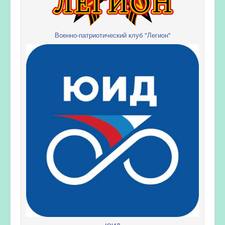
Военно-патриотический клуб "Легион"