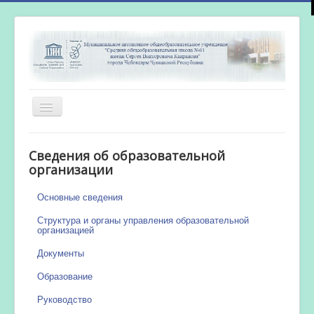
Включить/
выключить
навигацию
Главная
Сведения об образовательной
Новости
организации
Сетевой город
Основные сведения
Работа бассейна
Структура и органы управления образовательной
организацией
Документы
Образование
Руководство