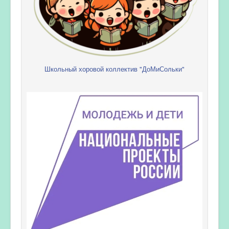
Школьный хоровой коллектив "ДоМиСольки"