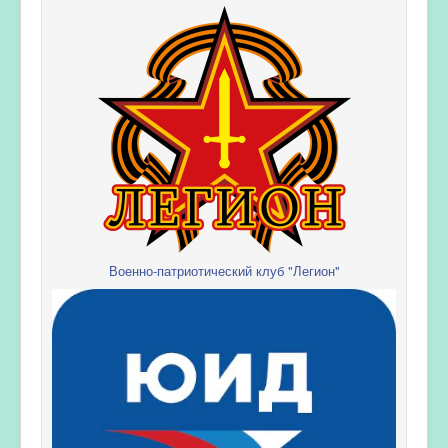
Военно-патриотический клуб "Легион"