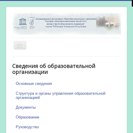
Включить/
выключить
навигацию
Главная
Сведения об образовательной
Новости
организации
Сетевой город
Основные сведения
Работа бассейна
Структура и органы управления образовательной
организацией
Документы
Образование
Руководство