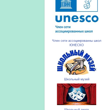
Член сети ассоциированны школ
ЮНЕСКО
Школьный музей
Школьный театр