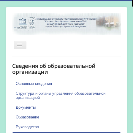
Включить/
выключить
навигацию
Главная
Сведения об образовательной
Новости
организации
Сетевой город
Основные сведения
Работа бассейна
Структура и органы управления образовательной
организацией
Документы
Образование
Руководство