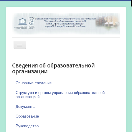
Включить/
выключить
навигацию
Главная
Сведения об образовательной
Новости
организации
Сетевой город
Основные сведения
Работа бассейна
Структура и органы управления образовательной
организацией
Документы
Образование
Руководство