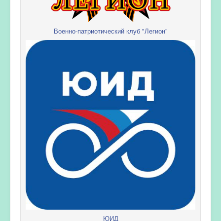
Военно-патриотический клуб "Легион"
ЮИД