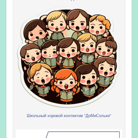
Школьный хоровой коллектив "ДоМиСольки"