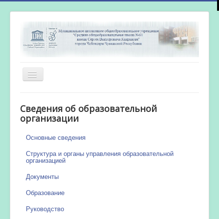
Включить/
выключить
навигацию
Главная
Сведения об образовательной
Новости
организации
Сетевой город
Основные сведения
Работа бассейна
Структура и органы управления образовательной
организацией
Документы
Образование
Руководство