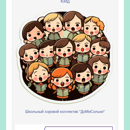
ЮИД
Школьный хоровой коллектив "ДоМиСольки"