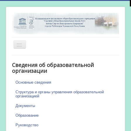
Включить/
выключить
навигацию
Главная
Сведения об образовательной
Новости
организации
Сетевой город
Основные сведения
Работа бассейна
Структура и органы управления образовательной
организацией
Документы
Образование
Руководство