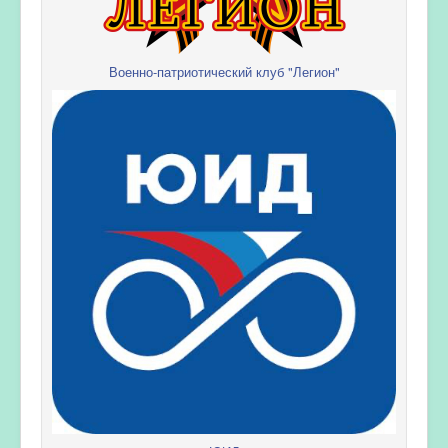
Военно-патриотический клуб "Легион"