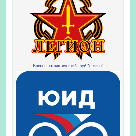
Военно-патриотический клуб "Легион"