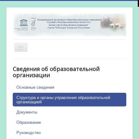
Включить/
выключить
навигацию
Главная
Сведения об образовательной
Новости
организации
Сетевой город
Основные сведения
Работа бассейна
Структура и органы управления образовательной
организацией
Документы
Образование
Руководство