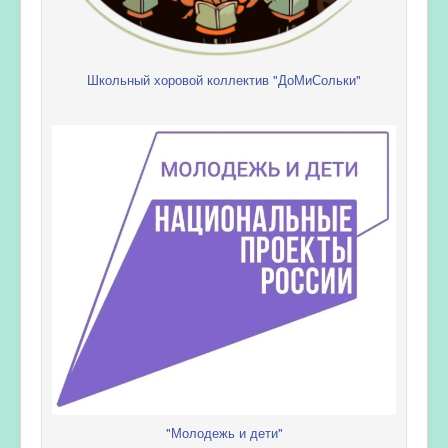
Школьный хоровой коллектив "ДоМиСольки"
"Молодежь и дети"