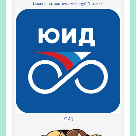
Военно-патриотический клуб "Легион"
ЮИД