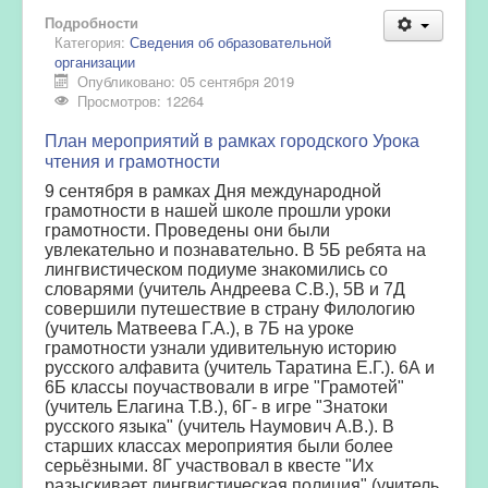
Подробности
Категория:
Сведения об образовательной
организации
Опубликовано: 05 сентября 2019
Просмотров: 12264
План мероприятий в рамках городского Урока
чтения и грамотности
9 сентября в рамках Дня международной
грамотности в нашей школе прошли уроки
грамотности. Проведены они были
увлекательно и познавательно. В 5Б ребята на
лингвистическом подиуме знакомились со
словарями (учитель Андреева С.В.), 5В и 7Д
совершили путешествие в страну Филологию
(учитель Матвеева Г.А.), в 7Б на уроке
грамотности узнали удивительную историю
русского алфавита (учитель Таратина Е.Г.). 6А и
6Б классы поучаствовали в игре "Грамотей"
(учитель Елагина Т.В.), 6Г- в игре "Знатоки
русского языка" (учитель Наумович А.В.). В
старших классах мероприятия были более
серьёзными. 8Г участвовал в квесте "Их
разыскивает лингвистическая полиция" (учитель