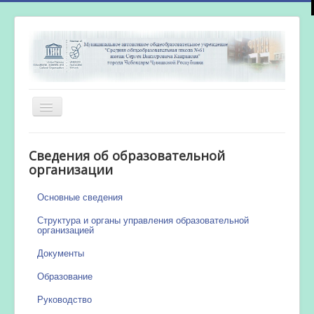
Включить/
выключить
навигацию
Главная
Сведения об образовательной
Новости
организации
Сетевой город
Основные сведения
Работа бассейна
Структура и органы управления образовательной
организацией
Документы
Образование
Руководство