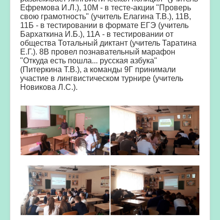
Ефремова И.Л.), 10М - в тесте-акции "Проверь
свою грамотность" (учитель Елагина Т.В.), 11В,
11Б - в тестировании в формате ЕГЭ (учитель
Бархаткина И.Б.), 11А - в тестировании от
общества Тотальный диктант (учитель Таратина
Е.Г.). 8В провел познавательный марафон
"Откуда есть пошла... русская азбука"
(Питеркина Т.В.), а команды 9Г принимали
участие в лингвистическом турнире (учитель
Новикова Л.С.).