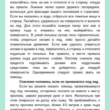
попытайтесь лечь на них и отползти в ту сторону, откуда
вы пришли. Лыжные палки нужно держать посередине,
используя для фиксации вашего положения и страховки.
Если вы оказались в воде, отбросьте все тяжелые вещи в
сторону. Пытайтесь удержаться на поверхности и вылезти
на лед. Для этого втыкайте лыжную палку или нож в
кромку льда и, опираясь на них, выбирайтесь на
поверхность. В узкой полынье лучше лечь горизонтально,
чтобы упереться ногами в лед, либо просто делайте
плавательные движения. Если вам удалось упереться
ногами и руками в лед, перекатитесь в сторону и отползите
подальше от полыньи. Как правило, в месте провала
кромка льда достаточно слабая. Поэтому сначала лед
придется подламывать руками или подручными
средствами, пока вы не доберетесь до твердой
поверхности. Одновременно следует громко звать на
помощь.
Спасение человека, если он провалился под лед.
Если вы решили оказать помощь провалившемуся
под лед человеку, осторожно ползите на животе к месту
пролома, широко раскинув руки и ноги. Желательно при
этом опираться на доску или лыжу. Не приближайтесь к
месту пролома вплотную, ближе 4-5 метров к краю льда
приближаться крайне опасно. Ползти к пострадавшему