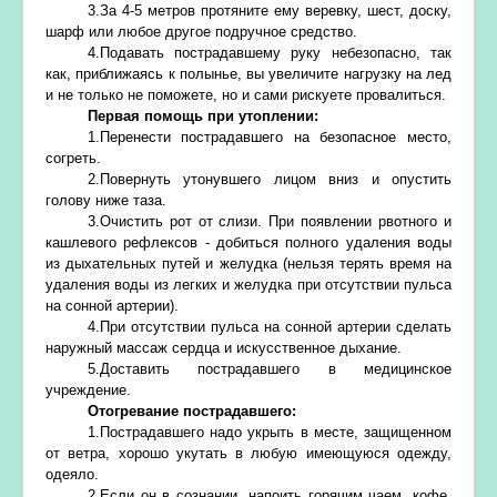
3.За 4-5 метров протяните ему веревку, шест, доску,
шарф или любое другое подручное средство.
4.Подавать пострадавшему руку небезопасно, так
как, приближаясь к полынье, вы увеличите нагрузку на лед
и не только не поможете, но и сами рискуете провалиться.
Первая помощь при утоплении:
1.Перенести пострадавшего на безопасное место,
согреть.
2.Повернуть утонувшего лицом вниз и опустить
голову ниже таза.
3.Очистить рот от слизи. При появлении рвотного и
кашлевого рефлексов - добиться полного удаления воды
из дыхательных путей и желудка (нельзя терять время на
удаления воды из легких и желудка при отсутствии пульса
на сонной артерии).
4.При отсутствии пульса на сонной артерии сделать
наружный массаж сердца и искусственное дыхание.
5.Доставить пострадавшего в медицинское
учреждение.
Отогревание пострадавшего:
1.Пострадавшего надо укрыть в месте, защищенном
от ветра, хорошо укутать в любую имеющуюся одежду,
одеяло.
2.Если он в сознании, напоить горячим чаем, кофе.