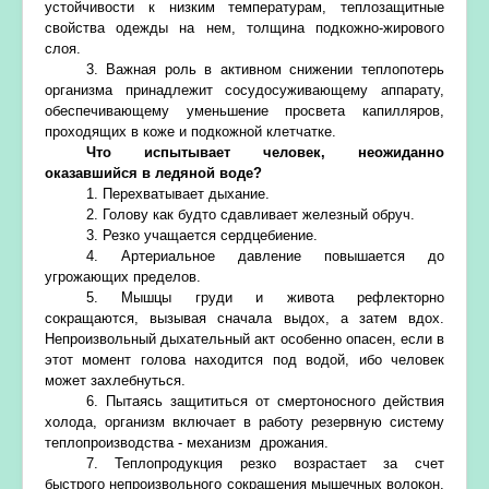
устойчивости к низким температурам, теплозащитные
свойства одежды на нем, толщина подкожно-жирового
слоя.
3. Важная роль в активном снижении теплопотерь
организма принадлежит сосудосуживающему аппарату,
обеспечивающему уменьшение просвета капилляров,
проходящих в коже и подкожной клетчатке.
Что испытывает человек, неожиданно
оказавшийся в ледяной воде?
1. Перехватывает дыхание.
2. Голову как будто сдавливает железный обруч.
3. Резко учащается сердцебиение.
4. Артериальное давление повышается до
угрожающих пределов.
5. Мышцы груди и живота рефлекторно
сокращаются, вызывая сначала выдох, а затем вдох.
Непроизвольный дыхательный акт особенно опасен, если в
этот момент голова находится под водой, ибо человек
может захлебнуться.
6. Пытаясь защититься от смертоносного действия
холода, организм включает в работу резервную систему
теплопроизводства - механизм дрожания.
7. Теплопродукция резко возрастает за счет
быстрого непроизвольного сокращения мышечных волокон,