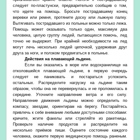
следует по-пластунски, предварительно сообщив о том,
что идете на помощь. Бросьте пострадавшему конец
веревки или ремня, протяните доску или лыжную палку.
Вытягивать пострадавшего из полыньи можно только лежа.
Помощь может оказывать только один, максимум два
человека, целую группу людей, пытающихся помочь, лед
точно не выдержит. При крайней необходимости на лед
могут лечь несколько людей цепочкой, удерживая друг
друга за ноги, и ползком продвигаться в полынье.
Действия на плавающей льдине.
Если вы оказались в море или водохранилище на
отколовшейся плавающей льдине, в первую очередь
следует не паниковать и постараться успокоить
остальных. Распределите нагрузку на льдине таким
образом, чтобы она не перевернулась и не проломилась в
середине. Уточните направление ветра и его силу.
Направление движения льдины можно определить по
компасу, звездам, ориентирам на берегу. Постарайтесь
привлечь к себе внимание любыми доступными способами:
кричите, жгите факелы или стреляйте из ракетницы.
Проверьте наличие продуктов и распределите на
несколько приёмов пиши. Оцените состояние каждого
человека, окажите первую медицинскую помощь раненым.