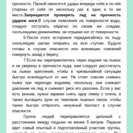
прочности. Палкой наносятся удары впереди себя и по обе
стороны от себя по нескольку раз в одно и то же
место.
Запрещается проверять лед на прочность
ударом ноги.
В случае появления на поверхности воды,
следует отступать обратно по своим же следам,
скользящими движениями, не отрывая ног от поверхности.
6.После этого осторожно передвигайтесь по льду
скользящим шагом, опираясь на всю ступню. Будьте
готовы в случае опасности или возникших сомнений
повернуть назад к берегу.
7.Если вы переправляетесь через водоем на лыжах
и не уверены в прочности льда, вам следует расстегнуть
на лыжах крепления, чтобы в чрезвычайной ситуации
быстро освободиться от них. Не стоит совсем снимать
лыжи при переходе водоема, поскольку они снижают
давление на лед и снижают риск его разлома. Если у вас
есть рюкзак, нужно заранее снять одну лямку с плеча, а
также вытащить руки из темляков лыжных палок, чтобы
также быстро отбросить ненужный балласт в случае
опасности.
Группа людей переправляется цепочкой с
расстоянием между людьми не менее 5 метров. Первым
идет самый опытный и подготовленный участник группы,