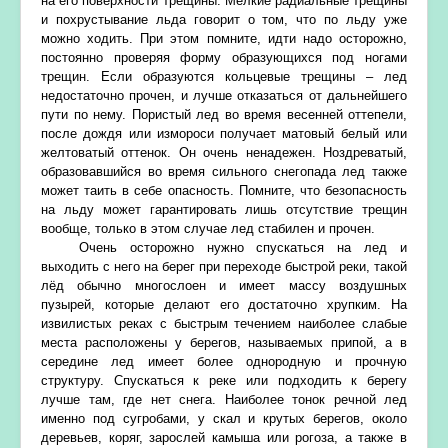
на его поверхности трещины. Мелкие радиальные трещины
и похрустывание льда говорит о том, что по льду уже
можно ходить. При этом помните, идти надо осторожно,
постоянно проверяя форму образующихся под ногами
трещин. Если образуются кольцевые трещины – лед
недостаточно прочен, и лучше отказаться от дальнейшего
пути по нему. Пористый лед во время весенней оттепели,
после дождя или измороси получает матовый белый или
желтоватый оттенок. Он очень ненадежен. Ноздреватый,
образовавшийся во время сильного снегопада лед также
может таить в себе опасность. Помните, что безопасность
на льду может гарантировать лишь отсутствие трещин
вообще, только в этом случае лед стабилен и прочен.
Очень осторожно нужно спускаться на лед и
выходить с него на берег при переходе быстрой реки, такой
лёд обычно многослоен и имеет массу воздушных
пузырей, которые делают его достаточно хрупким. На
извилистых реках с быстрым течением наиболее слабые
места расположены у берегов, называемых припой, а в
середине лед имеет более однородную и прочную
структуру. Спускаться к реке или подходить к берегу
лучше там, где нет снега. Наиболее тонок речной лед
именно под сугробами, у скал и крутых берегов, около
деревьев, коряг, зарослей камыша или рогоза, а также в