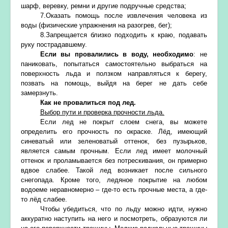
шарф, веревку, ремни и другие подручные средства;
7.Оказать помощь после извлечения человека из
воды (физические упражнения на разогрев, бег);
8.Запрещается близко подходить к краю, подавать
руку пострадавшему.
Если вы провалились в воду, необходимо
: не
паниковать, попытаться самостоятельно выбраться на
поверхность льда и ползком направляться к берегу,
позвать на помощь, выйдя на берег не дать себе
замерзнуть.
Как не провалиться под лед.
Выбор пути и проверка прочности льда.
Если лед не покрыт слоем снега, вы можете
определить его прочность по окраске. Лёд, имеющий
синеватый или зеленоватый оттенок, без пузырьков,
является самым прочным. Если лед имеет молочный
оттенок и проламывается без потрескивания, он примерно
вдвое слабее. Такой лед возникает после сильного
снегопада. Кроме того, ледяное покрытие на любом
водоеме неравномерно – где-то есть прочные места, а где-
то лёд слабее.
Чтобы убедиться, что по льду можно идти, нужно
аккуратно наступить на него и посмотреть, образуются ли