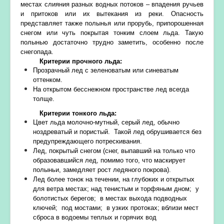
местах слияния разных водных потоков – впадения ручьев
и притоков или их вытекания из реки. Опасность
представляет также полынья или прорубь, припорошенная
снегом или чуть покрытая тонким слоем льда. Такую
полынью достаточно трудно заметить, особенно после
снегопада.
Критерии прочного льда:
Прозрачный лед с зеленоватым или синеватым
оттенком.
На открытом бесснежном пространстве лед всегда
толще.
Критерии тонкого льда:
Цвет льда молочно-мутный, серый лед, обычно
ноздреватый и пористый. Такой лед обрушивается без
предупреждающего потрескивания.
Лед, покрытый снегом (снег, выпавший на только что
образовавшийся лед, помимо того, что маскирует
полыньи, замедляет рост ледяного покрова).
Лед более тонок на течении, на глубоких и открытых
для ветра местах; над тенистым и торфяным дном; у
болотистых берегов; в местах выхода подводных
ключей; под мостами; в узких протоках; вблизи мест
сброса в водоемы теплых и горячих вод