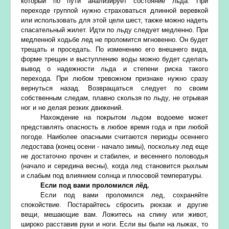
который по пути анализирует состояние льда. При
переходе группой нужно страховаться длинной веревкой
или использовать для этой цели шест, также можно надеть
спасательный жилет. Идти по льду следует медленно. При
медленной ходьбе лед не проломится мгновенно. Он будет
трещать и проседать. По изменению его внешнего вида,
форме трещин и выступлению воды можно будет сделать
вывод о надежности льда и степени риска такого
перехода. При любом тревожном признаке нужно сразу
вернуться назад. Возвращаться следует по своим
собственным следам, плавно скользя по льду, не отрывая
ног и не делая резких движений.
Нахождение на покрытом льдом водоеме может
представлять опасность в любое время года и при любой
погоде. Наиболее опасными считаются периоды осеннего
ледостава (конец осени - начало зимы), поскольку лед еще
не достаточно прочен и стабилен, и весеннего половодья
(начало и середина весны), когда лед становится рыхлым
и слабым под влиянием солнца и плюсовой температуры.
Если под вами проломился лёд.
Если под вами проломился лед, сохраняйте
спокойствие. Постарайтесь сбросить рюкзак и другие
вещи, мешающие вам. Ложитесь на спину или живот,
широко расставив руки и ноги. Если вы были на лыжах, то