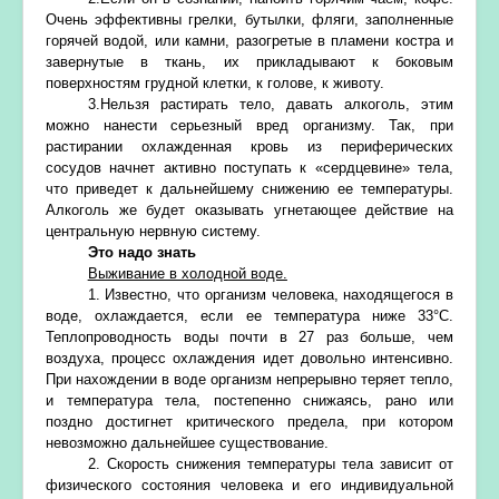
Очень эффективны грелки, бутылки, фляги, заполненные
горячей водой, или камни, разогретые в пламени костра и
завернутые в ткань, их прикладывают к боковым
поверхностям грудной клетки, к голове, к животу.
3.Нельзя растирать тело, давать алкоголь, этим
можно нанести серьезный вред организму. Так, при
растирании охлажденная кровь из периферических
сосудов начнет активно поступать к «сердцевине» тела,
что приведет к дальнейшему снижению ее температуры.
Алкоголь же будет оказывать угнетающее действие на
центральную нервную систему.
Это надо знать
Выживание в холодной воде.
1. Известно, что организм человека, находящегося в
воде, охлаждается, если ее температура ниже 33°С.
Теплопроводность воды почти в 27 раз больше, чем
воздуха, процесс охлаждения идет довольно интенсивно.
При нахождении в воде организм непрерывно теряет тепло,
и температура тела, постепенно снижаясь, рано или
поздно достигнет критического предела, при котором
невозможно дальнейшее существование.
2. Скорость снижения температуры тела зависит от
физического состояния человека и его индивидуальной