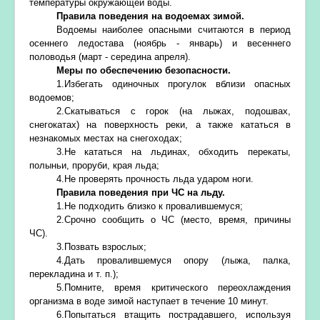
температуры окружающей воды.
Правила поведения на водоемах зимой.
Водоемы наиболее опасными считаются в период
осеннего ледостава (ноябрь - январь) и весеннего
половодья (март - середина апреля).
Меры по обеспечению безопасности.
1.Избегать одиночных прогулок вблизи опасных
водоемов;
2.Скатываться с горок (на лыжах, подошвах,
снегокатах) на поверхность реки, а также кататься в
незнакомых местах на снегоходах;
3.Не кататься на льдинах, обходить перекаты,
полыньи, проруби, края льда;
4.Не проверять прочность льда ударом ноги.
Правила поведения при ЧС на льду.
1.Не подходить близко к провалившемуся;
2.Срочно сообщить о ЧС (место, время, причины
ЧС).
3.Позвать взрослых;
4.Дать провалившемуся опору (лыжа, палка,
перекладина и т. п.);
5.Помните, время критического переохлаждения
организма в воде зимой наступает в течение 10 минут.
6.Попытаться втащить пострадавшего, используя