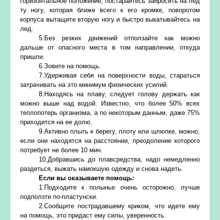
горизонтальное положение, постарайтесь забросить на лед
ту ногу, которая ближе всего к его кромке, поворотом
корпуса вытащите вторую ногу и быстро выкатывайтесь на
лед.
5.Без резких движений отползайте как можно
дальше от опасного места в том направлении, откуда
пришли.
6.Зовите на помощь.
7.Удерживая себя на поверхности воды, стараться
затрачивать на это минимум физических усилий.
8.Находясь на плаву, следует голову держать как
можно выше над водой. Известно, что более 50% всех
теплопотерь организма, а по некоторым данным, даже 75%
приходится на ее долю.
9.Активно плыть к берегу, плоту или шлюпке, можно,
если они находятся на расстоянии, преодоление которого
потребует не более 10 мин.
10.Добравшись до плавсредства, надо немедленно
раздеться, выжать намокшую одежду и снова надеть.
Если вы оказываете помощь:
1.Подходите к полынье очень осторожно, лучше
подползти по-пластунски.
2.Сообщите пострадавшему криком, что идете ему
на помощь, это придаст ему силы, уверенность.