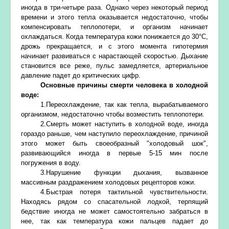
иногда в три-четыре раза. Однако через некоторый период
времени и этого тепла оказывается недостаточно, чтобы
компенсировать теплопотери, и организм начинает
охлаждаться. Когда температура кожи понижается до 30°С,
дрожь прекращается, и с этого момента гипотермия
начинает развиваться с нарастающей скоростью. Дыхание
становится все реже, пульс замедляется, артериальное
давление падет до критических цифр.
Основные причины смерти человека в холодной
воде:
1.Переохлаждение, так как тепла, вырабатываемого
организмом, недостаточно чтобы возместить теплопотери.
2.Смерть может наступить в холодной воде, иногда
гораздо раньше, чем наступило переохлаждение, причиной
этого может быть своеобразный "холодовый шок",
развивающийся иногда в первые 5-15 мин после
погружения в воду.
3.Нарушение функции дыхания, вызванное
массивным раздражением холодовых рецепторов кожи.
4.Быстрая потеря тактильной чувствительности.
Находясь рядом со спасательной лодкой, терпящий
бедствие иногда не может самостоятельно забраться в
нее, так как температура кожи пальцев падает до