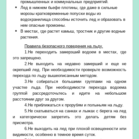
промышленных и коммунальных предприятий.
Лед в нижнем бьефе плотины, где даже в сильные
морозы кратковременные попуски воды из
водохранилища способны источить лед и образовать в
нем опасные промоины.
В местах, где растет камыш, тростник и другие водные
растения.
Правила безопасного поведения на льду.
1.Не переходить замерзший водоем в местах, где
это запрещено.
2.Не выходить на недавно замерший и еще не
окрепший лед. При необходимости проверьте возможность
перехода по льду вышеописанным методом.
3.Не собираться большими группами на одном
участке льда. При необходимости перехода водоема
группой рассредоточьтесь и идите на небольшом
расстоянии друг за другом.
4.Не приближаться к прорубям и полыньям на льду.
5.Не скатываться на санках и лыжах с берега на лед
и категорически запретить это делать детям без
присмотра.
6.Не выходить на лед при плохой освещенности или
видимости, особенно в темное время суток.