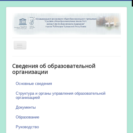
Включить/
выключить
навигацию
Главная
Сведения об образовательной
Новости
организации
Сетевой город
Основные сведения
Работа бассейна
Структура и органы управления образовательной
организацией
Документы
Образование
Руководство