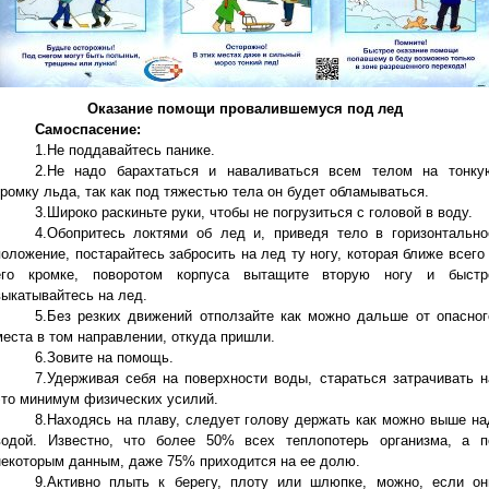
Оказание помощи провалившемуся под лед
Самоспасение:
1.Не поддавайтесь панике.
2.Не надо барахтаться и наваливаться всем телом на тонку
кромку льда, так как под тяжестью тела он будет обламываться.
3.Широко раскиньте руки, чтобы не погрузиться с головой в воду.
4.Обопритесь локтями об лед и, приведя тело в горизонтально
положение, постарайтесь забросить на лед ту ногу, которая ближе всего 
его кромке, поворотом корпуса вытащите вторую ногу и быстр
выкатывайтесь на лед.
5.Без резких движений отползайте как можно дальше от опасног
места в том направлении, откуда пришли.
6.Зовите на помощь.
7.Удерживая себя на поверхности воды, стараться затрачивать н
это минимум физических усилий.
8.Находясь на плаву, следует голову держать как можно выше на
водой. Известно, что более 50% всех теплопотерь организма, а п
некоторым данным, даже 75% приходится на ее долю.
9.Активно плыть к берегу, плоту или шлюпке, можно, если он