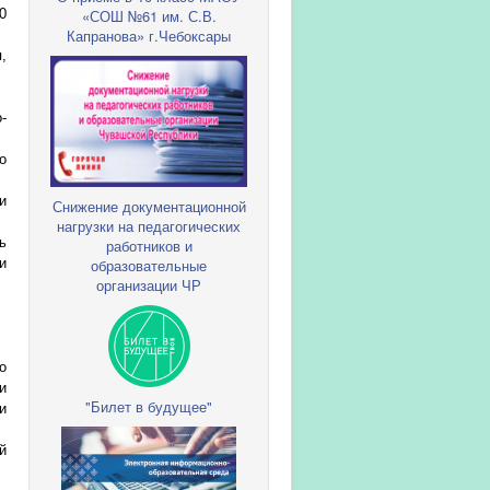
0
«СОШ №61 им. С.В.
Капранова» г.Чебоксары
,
-
о
и
Снижение документационной
нагрузки на педагогических
ь
работников и
и
образовательные
организации ЧР
о
и
"Билет в будущее"
и
й