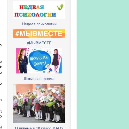
Неделя психологии
#МЫВМЕСТЕ
ю
е
к
о
Школьная форма
о
а
д
о
и
О приеме в 10 класс МАОУ