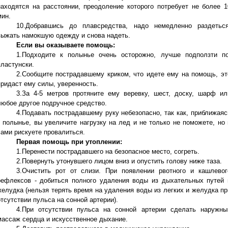
находятся на расстоянии, преодоление которого потребует не более 1
мин.
10.Добравшись до плавсредства, надо немедленно раздеться
выжать намокшую одежду и снова надеть.
Если вы оказываете помощь:
1.Подходите к полынье очень осторожно, лучше подползти по
пластунски.
2.Сообщите пострадавшему криком, что идете ему на помощь, эт
придаст ему силы, уверенность.
3.За 4-5 метров протяните ему веревку, шест, доску, шарф ил
любое другое подручное средство.
4.Подавать пострадавшему руку небезопасно, так как, приближаяс
к полынье, вы увеличите нагрузку на лед и не только не поможете, но 
сами рискуете провалиться.
Первая помощь при утоплении:
1.Перенести пострадавшего на безопасное место, согреть.
2.Повернуть утонувшего лицом вниз и опустить голову ниже таза.
3.Очистить рот от слизи. При появлении рвотного и кашлевог
рефлексов - добиться полного удаления воды из дыхательных путей 
желудка (нельзя терять время на удаления воды из легких и желудка пр
отсутствии пульса на сонной артерии).
4.При отсутствии пульса на сонной артерии сделать наружны
массаж сердца и искусственное дыхание.