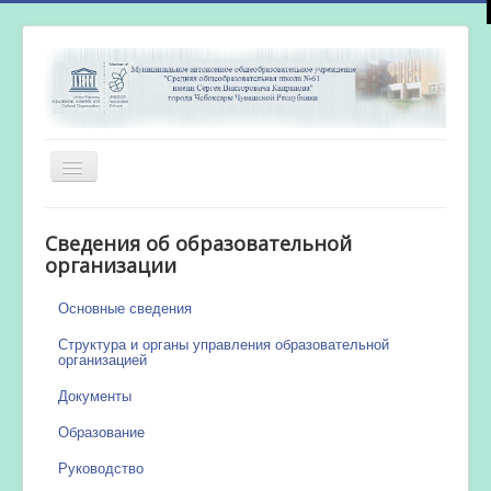
Включить/
выключить
навигацию
Главная
Сведения об образовательной
Новости
организации
Сетевой город
Основные сведения
Работа бассейна
Структура и органы управления образовательной
организацией
Документы
Образование
Руководство