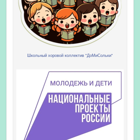
Школьный хоровой коллектив "ДоМиСольки"