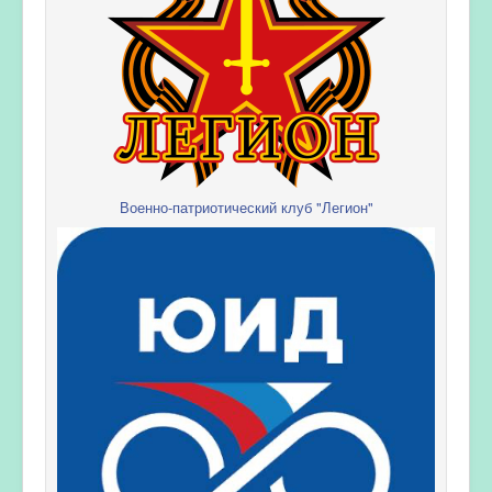
Военно-патриотический клуб "Легион"