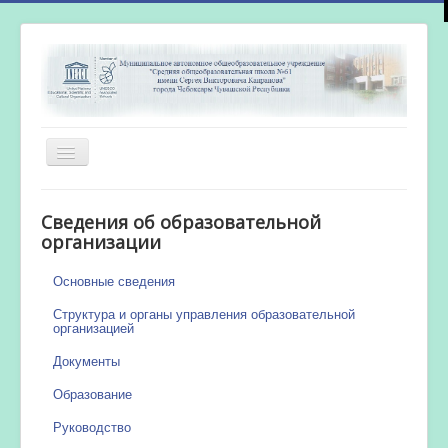
Включить/
выключить
навигацию
Главная
Сведения об образовательной
Новости
организации
Сетевой город
Основные сведения
Работа бассейна
Структура и органы управления образовательной
организацией
Документы
Образование
Руководство