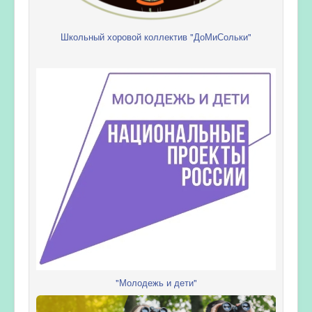
Школьный хоровой коллектив "ДоМиСольки"
"Молодежь и дети"