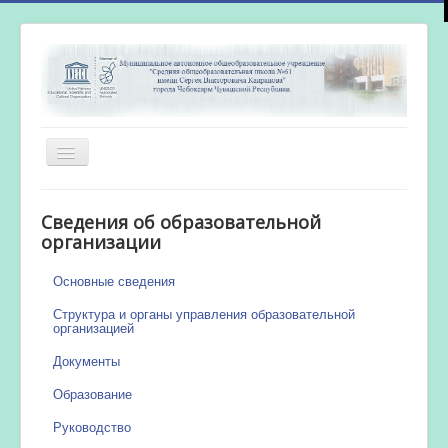
Включить/
выключить
навигацию
Главная
Сведения об образовательной
Новости
организации
Сетевой город
Основные сведения
Работа бассейна
Структура и органы управления образовательной
организацией
Документы
Образование
Руководство