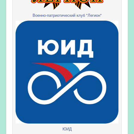
Военно-патриотический клуб "Легион"
ЮИД