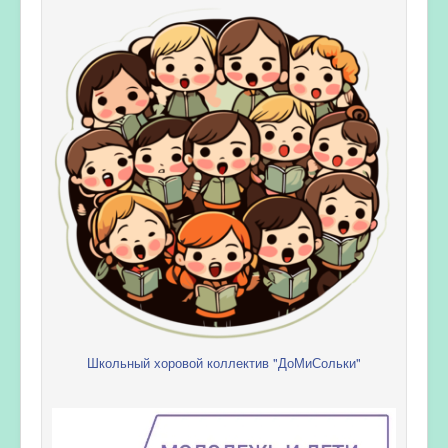
Школьный хоровой коллектив "ДоМиСольки"