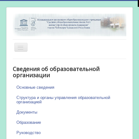
Включить/
выключить
навигацию
Главная
Сведения об образовательной
Новости
организации
Сетевой город
Основные сведения
Работа бассейна
Структура и органы управления образовательной
организацией
Документы
Образование
Руководство