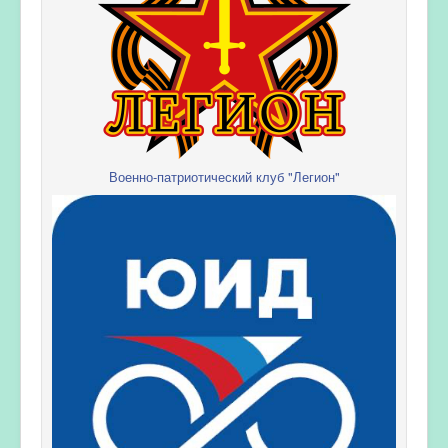
Военно-патриотический клуб "Легион"