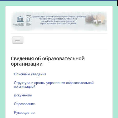
Включить/
выключить
навигацию
Главная
Сведения об образовательной
Новости
организации
Сетевой город
Основные сведения
Работа бассейна
Структура и органы управления образовательной
организацией
Документы
Образование
Руководство