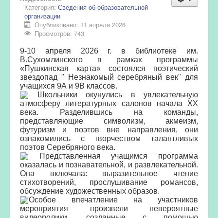
Категория:
Сведения об образовательной
организации
Опубликовано: 11 апреля 2026
Просмотров: 743
9-10 апреля 2026 г. в библиотеке им.
В.Сухомлинского в рамках программы
«Пушкинская карта» состоялся поэтический
звездопад " Незнакомый серебряный век" для
учащихся 9А и 9В классов.
Школьники окунулись в увлекательную
атмосферу литературных салонов начала XX
века. Разделившись на команды,
представляющие символизм, акмеизм,
футуризм и поэтов вне направления, они
ознакомились с творчеством талантливых
поэтов Серебряного века.
Представленная учащимся программа
оказалась и познавательной, и развлекательной.
Она включала: выразительное чтение
стихотворений, прослушивание романсов,
обсуждение художественных образов.
Особое впечатление на участников
мероприятия произвели невероятные
видеоролики, созданные с помощью