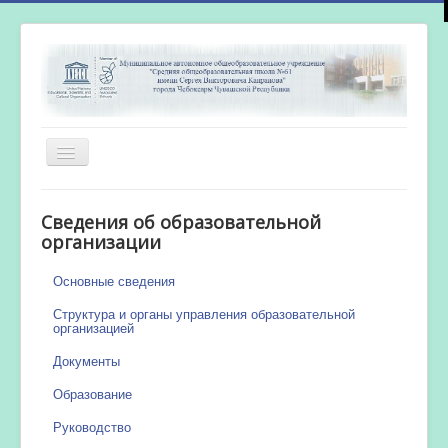
Включить/
выключить
навигацию
Главная
Сведения об образовательной
Новости
организации
Сетевой город
Основные сведения
Работа бассейна
Структура и органы управления образовательной
организацией
Документы
Образование
Руководство