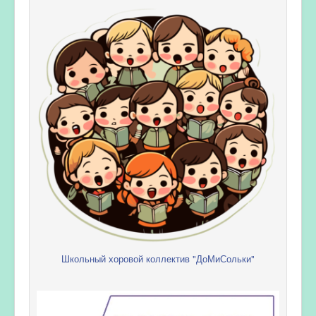
Школьный хоровой коллектив "ДоМиСольки"