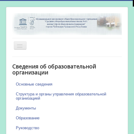
Включить/
выключить
навигацию
Главная
Сведения об образовательной
Новости
организации
Сетевой город
Основные сведения
Работа бассейна
Структура и органы управления образовательной
организацией
Документы
Образование
Руководство