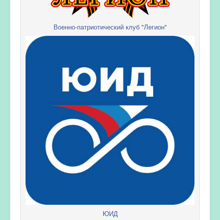
Военно-патриотический клуб "Легион"
ЮИД