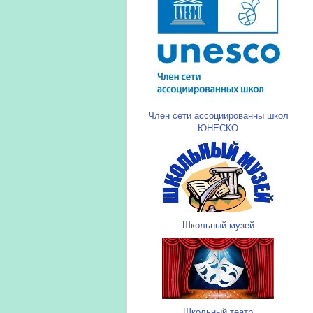
Член сети ассоциированны школ
ЮНЕСКО
Школьный музей
Школьный театр