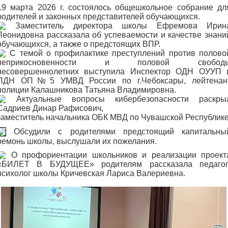
19 марта 2026 г. состоялось общешкольное собрание дл
родителей и законных представителей обучающихся.
Заместитель директора школы Ефремова Ирин
Леонидовна рассказала об успеваемости и качестве знани
обучающихся, а также о предстоящих ВПР.
С темой о профилактике преступлений против полово
неприкосновенности и половой свобод
несовершеннолетних выступила Инспектор ОДН ОУУП 
ПДН ОП№5 УМВД России по г.Чебоксары, лейтенан
полиции Калашникова Татьяна Владимировна.
Актуальные вопросы кибербезопасности раскры
Садриев Динар Рафисович,
заместитель начальника ОБК МВД по Чувашской Республике
Обсудили с родителями предстоящий капитальны
ремонь школы, выслушали их пожелания.
О профориентации школьников и реализации проект
«БИЛЕТ В БУДУЩЕЕ» родителям рассказала педагог
психолог школы Кричевская Лариса Валериевна.