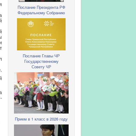
я
Послание Президента РФ
Федеральному Собранию
а
й
й
ы
и
т
Послание Главы ЧР
л
Государственному
Совету ЧР
.
й
а
-
Прием в 1 класс в 2026 году