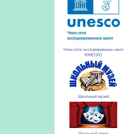
Член сети ассоциированны школ
ЮНЕСКО
Школьный музей
Школьный театр