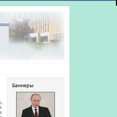
Баннеры
о
я
а
и