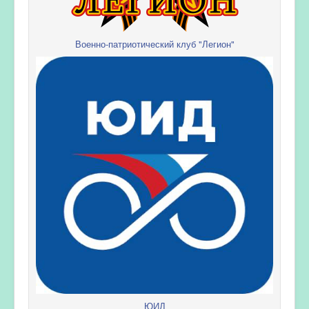
Военно-патриотический клуб "Легион"
ЮИД