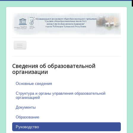
Включить/
выключить
навигацию
Главная
Сведения об образовательной
Новости
организации
Сетевой город
Основные сведения
Работа бассейна
Структура и органы управления образовательной
организацией
Документы
Образование
Руководство