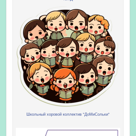
Школьный хоровой коллектив "ДоМиСольки"