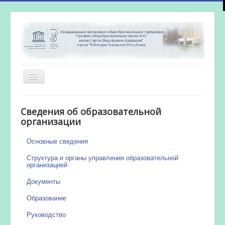
Включить/
выключить
навигацию
Главная
Сведения об образовательной
Новости
организации
Сетевой город
Основные сведения
Работа бассейна
Структура и органы управления образовательной
организацией
Документы
Образование
Руководство