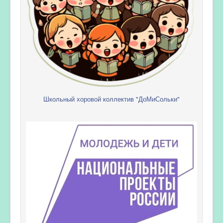
Школьный хоровой коллектив "ДоМиСольки"