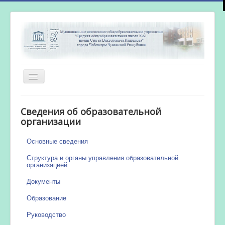
Включить/
выключить
навигацию
Главная
Сведения об образовательной
Новости
организации
Сетевой город
Основные сведения
Работа бассейна
Структура и органы управления образовательной
организацией
Документы
Образование
Руководство