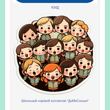
ЮИД
Школьный хоровой коллектив "ДоМиСольки"