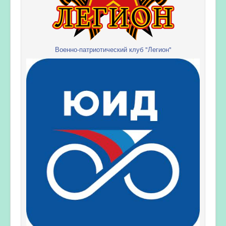
Военно-патриотический клуб "Легион"