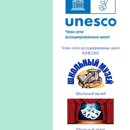
Член сети ассоциированны школ
ЮНЕСКО
Школьный музей
Школьный театр