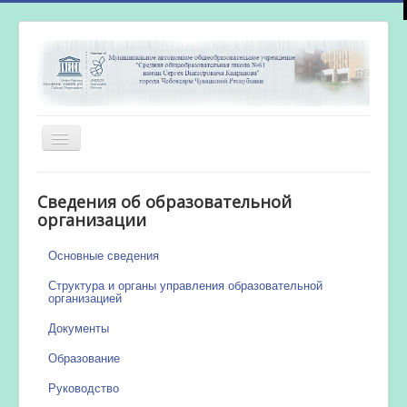
Включить/
выключить
навигацию
Главная
Сведения об образовательной
Новости
организации
Сетевой город
Основные сведения
Работа бассейна
Структура и органы управления образовательной
организацией
Документы
Образование
Руководство