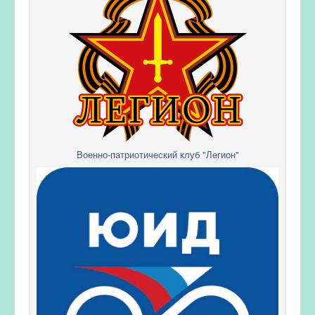
Военно-патриотический клуб "Легион"