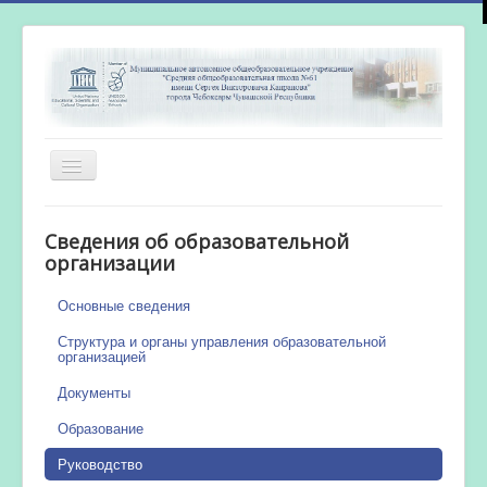
Включить/
выключить
навигацию
Главная
Сведения об образовательной
Новости
организации
Сетевой город
Основные сведения
Работа бассейна
Структура и органы управления образовательной
организацией
Документы
Образование
Руководство