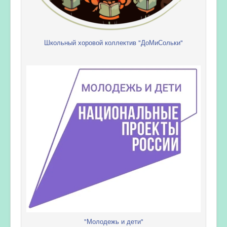
Школьный хоровой коллектив "ДоМиСольки"
"Молодежь и дети"