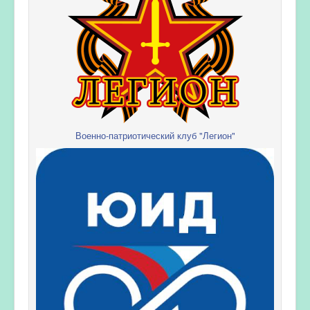
Военно-патриотический клуб "Легион"