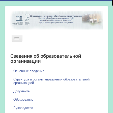
Включить/
выключить
навигацию
Главная
Сведения об образовательной
Новости
организации
Сетевой город
Основные сведения
Работа бассейна
Структура и органы управления образовательной
организацией
Документы
Образование
Руководство