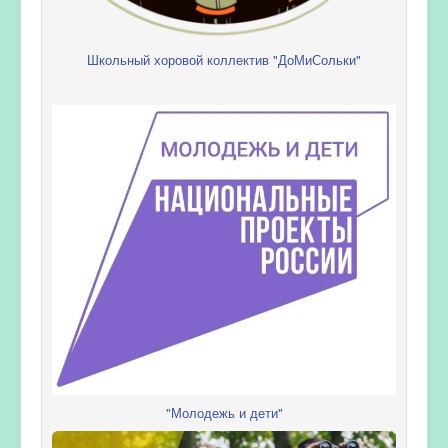
Школьный хоровой коллектив "ДоМиСольки"
"Молодежь и дети"