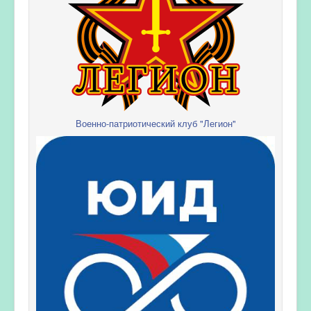
Военно-патриотический клуб "Легион"