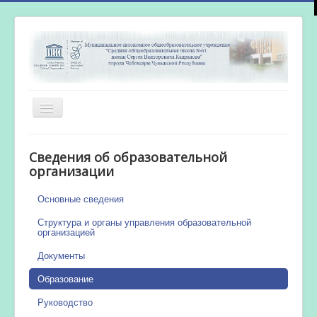
Включить/
выключить
навигацию
Главная
Сведения об образовательной
Новости
организации
Сетевой город
Основные сведения
Работа бассейна
Структура и органы управления образовательной
организацией
Документы
Образование
Руководство