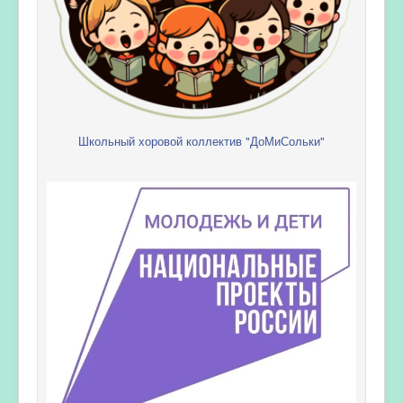
Школьный хоровой коллектив "ДоМиСольки"