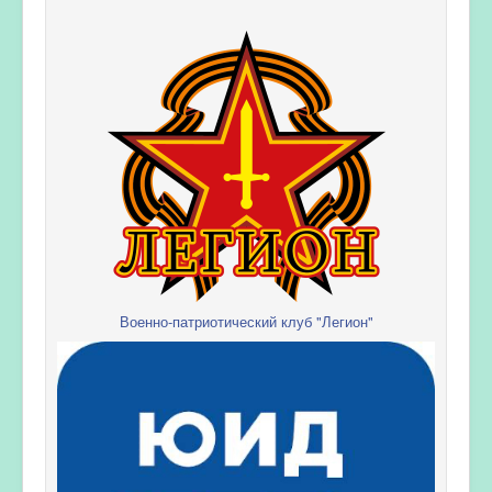
Военно-патриотический клуб "Легион"